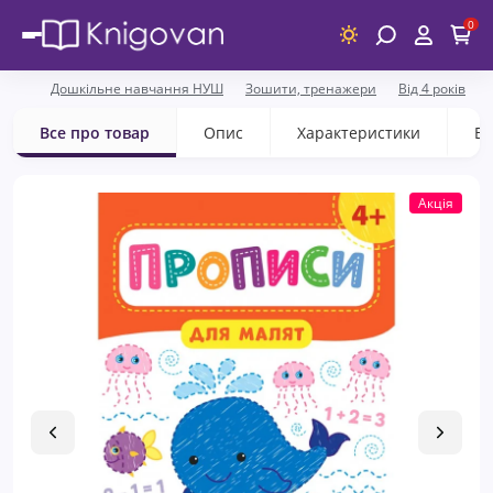
0
Дошкільне навчання НУШ
Зошити, тренажери
Від 4 років
Все про товар
Опис
Характеристики
Ві
Акція