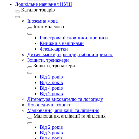
Дошкільне навчання НУШ
Каталог товарів
Іноземна мова
Іноземна мова
Ілюстровані словники, прописи
Книжки з наліпками
Флеш-картки
Дитячі маски, гірлянди, набори прикрас
Зошити, тренажери
Зошити, тренажери
Від 2 років
Від 3 років
Від 4 років
Від 5 років
Література вихователю та логопеду
Логопедичні зошити
Малювання, аплікації та ліплення
Малювання, аплікації та ліплення
Від 2 років
Від 3 років
Від 4 років