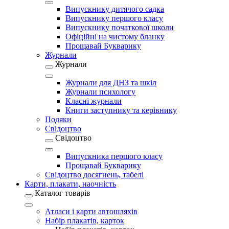
Випускнику дитячого садка
Випускнику першого класу
Випускнику початкової школи
Офіційні на чистому бланку
Прощавай Букварику
Журнали
Журнали
Журнали для ДНЗ та шкіл
Журнали психологу
Класні журнали
Книги заступнику та керівнику
Подяки
Свідоцтво
Свідоцтво
Випускника першого класу
Прощавай Букварику
Свідоцтво досягнень, табелі
Карти, плакати, наочність
Каталог товарів
Атласи і карти автошляхів
Набір плакатів, карток