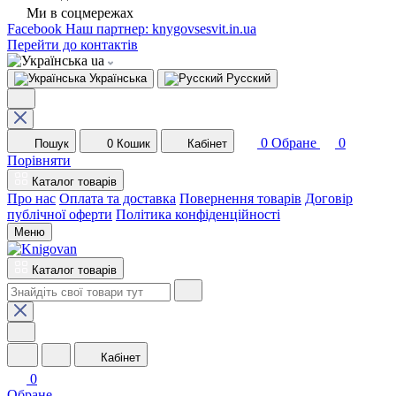
Ми в соцмережах
Facebook
Наш партнер: knygovsesvit.in.ua
Перейти до контактів
ua
Українська
Русский
0
Обране
0
Пошук
0
Кошик
Кабінет
Порівняти
Каталог товарів
Про нас
Оплата та доставка
Повернення товарів
Договір
публічної оферти
Політика конфіденційності
Меню
Каталог товарів
Кабінет
0
Обране