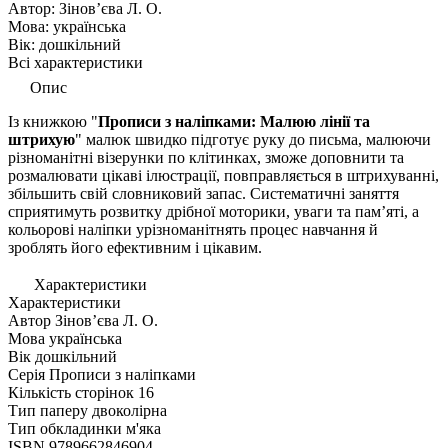
Автор:
Зінов’єва Л. О.
Мова:
українська
Вік:
дошкiльний
Всі характеристики
Опис
Із книжкою "
Прописи з наліпками: Малюю лінії та
штрихую
"
малюк швидко підготує руку до письма, малюючи
різноманітні візерунки по клітинках, зможе доповнити та
розмалювати цікаві ілюстрації, повправляється в штрихуванні,
збільшить свій словниковий запас. Систематичні заняття
сприятимуть розвитку дрібної моторики, уваги та пам’яті, а
кольорові наліпки урізноманітнять процес навчання й
зроблять його ефективним і цікавим.
Характеристики
Характеристики
Автор
Зінов’єва Л. О.
Мова
українська
Вік
дошкiльний
Серія
Прописи з наліпками
Кількість сторінок
16
Тип паперу
двоколірна
Тип обкладинки
м'яка
ISBN
9789662846904