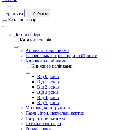
0
Порівняти
0
Кошик
Каталог товарів
Дозвілля, ігри
Каталог товарів
Аплікації з наліпками
Головоломки, кросворди, лабіринти
Книжки з наліпками
Книжки з наліпками
Від 0 років
Від 1 років
Від 2 років
Від 3 років
Від 4 років
Від 5 років
Мозаїки, конструктори
Пазли, ігри, навчальні картки
Патріотичні книжки
Психологічні ігри
Розмальовки