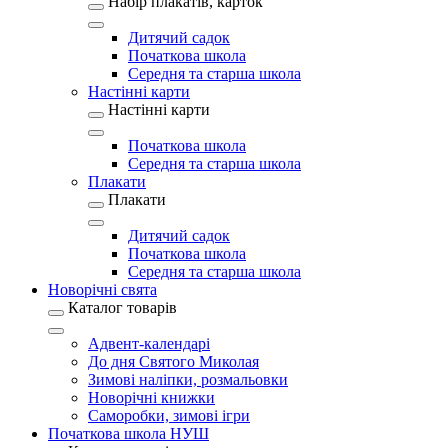
Набір плакатів, карток
Дитячий садок
Початкова школа
Середня та старша школа
Настінні карти
Настінні карти
Початкова школа
Середня та старша школа
Плакати
Плакати
Дитячий садок
Початкова школа
Середня та старша школа
Новорічні свята
Каталог товарів
Адвент-календарі
До дня Святого Миколая
Зимові наліпки, розмальовки
Новорічні книжки
Саморобки, зимові ігри
Початкова школа НУШ