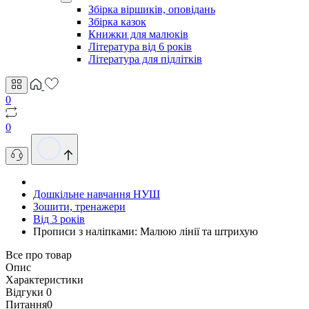
Збірка віршиків, оповідань
Збірка казок
Книжки для малюків
Література від 6 років
Література для підлітків
0
0
Дошкільне навчання НУШ
Зошити, тренажери
Від 3 років
Прописи з наліпками: Малюю лінії та штрихую
Все про товар
Опис
Характеристики
Відгуки
0
Питання
0