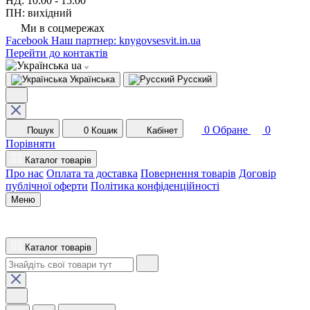
НД: 10:00 - 15:00
ПН: вихідний
Ми в соцмережах
Facebook
Наш партнер: knygovsesvit.in.ua
Перейти до контактів
ua
Українська
Русский
0
Обране
0
Пошук
0
Кошик
Кабінет
Порівняти
Каталог товарів
Про нас
Оплата та доставка
Повернення товарів
Договір
публічної оферти
Політика конфіденційності
Меню
Каталог товарів