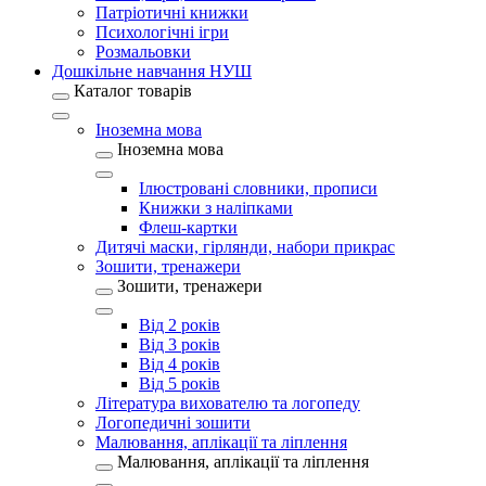
Патріотичні книжки
Психологічні ігри
Розмальовки
Дошкільне навчання НУШ
Каталог товарів
Іноземна мова
Іноземна мова
Ілюстровані словники, прописи
Книжки з наліпками
Флеш-картки
Дитячі маски, гірлянди, набори прикрас
Зошити, тренажери
Зошити, тренажери
Від 2 років
Від 3 років
Від 4 років
Від 5 років
Література вихователю та логопеду
Логопедичні зошити
Малювання, аплікації та ліплення
Малювання, аплікації та ліплення