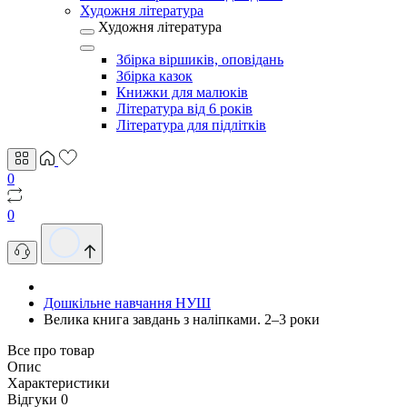
Художня література
Художня література
Збірка віршиків, оповідань
Збірка казок
Книжки для малюків
Література від 6 років
Література для підлітків
0
0
Дошкільне навчання НУШ
Велика книга завдань з наліпками. 2–3 роки
Все про товар
Опис
Характеристики
Відгуки
0