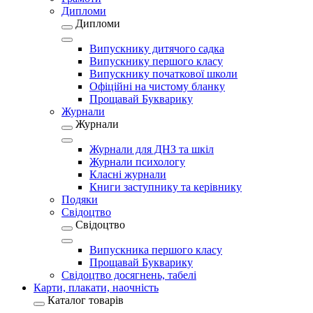
Дипломи
Дипломи
Випускнику дитячого садка
Випускнику першого класу
Випускнику початкової школи
Офіційні на чистому бланку
Прощавай Букварику
Журнали
Журнали
Журнали для ДНЗ та шкіл
Журнали психологу
Класні журнали
Книги заступнику та керівнику
Подяки
Свідоцтво
Свідоцтво
Випускника першого класу
Прощавай Букварику
Свідоцтво досягнень, табелі
Карти, плакати, наочність
Каталог товарів