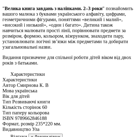
"
Велика книга завдань з наліпками. 2–3 роки
" познайомить
вашого малюка з буквами українського алфавіту, цифрами,
геометричними фігурами, поняттями «великий і малий»,
«високий і низький», «один і багато». Дитина також
навчиться малювати прості лінії, порівнювати предмети за
розміром, формою, кольором, візерунком, знаходити пару,
установлювати логічні зв’язки між предметами та добирати
узагальнювальні назви.
Видання призначене для спільної роботи дітей віком від двох
років з батьками.
Характеристики
Характеристики
Автор
Смирнова К. В
Мова
українська
Вік
для дiтей
Тип
Розвиваючi книги
Кількість сторінок
60
Тип паперу
кольорова
ISBN
9789662846188
Формат, розмір
235*220 мм.
Видавництво
Ула
Відгуки
+ Додати відгук