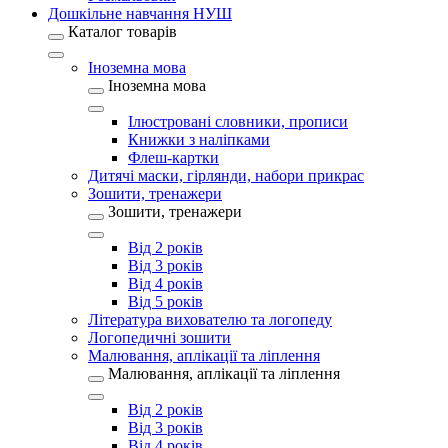
Дошкільне навчання НУШ
Каталог товарів
Іноземна мова
Іноземна мова
Ілюстровані словники, прописи
Книжки з наліпками
Флеш-картки
Дитячі маски, гірлянди, набори прикрас
Зошити, тренажери
Зошити, тренажери
Від 2 років
Від 3 років
Від 4 років
Від 5 років
Література вихователю та логопеду
Логопедичні зошити
Малювання, аплікації та ліплення
Малювання, аплікації та ліплення
Від 2 років
Від 3 років
Від 4 років