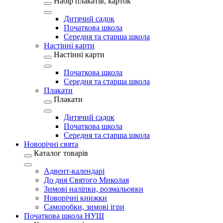
Набір плакатів, карток
Дитячий садок
Початкова школа
Середня та старша школа
Настінні карти
Настінні карти
Початкова школа
Середня та старша школа
Плакати
Плакати
Дитячий садок
Початкова школа
Середня та старша школа
Новорічні свята
Каталог товарів
Адвент-календарі
До дня Святого Миколая
Зимові наліпки, розмальовки
Новорічні книжки
Саморобки, зимові ігри
Початкова школа НУШ