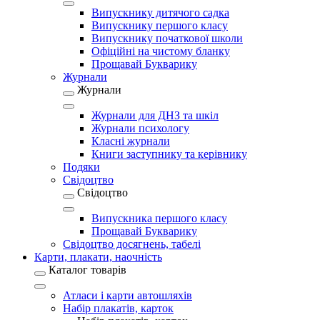
Випускнику дитячого садка
Випускнику першого класу
Випускнику початкової школи
Офіційні на чистому бланку
Прощавай Букварику
Журнали
Журнали
Журнали для ДНЗ та шкіл
Журнали психологу
Класні журнали
Книги заступнику та керівнику
Подяки
Свідоцтво
Свідоцтво
Випускника першого класу
Прощавай Букварику
Свідоцтво досягнень, табелі
Карти, плакати, наочність
Каталог товарів
Атласи і карти автошляхів
Набір плакатів, карток