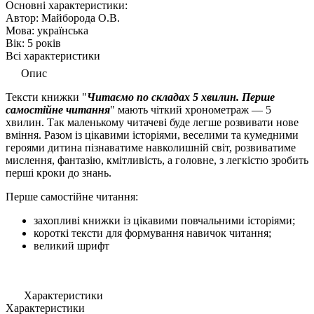
Основні характеристики:
Автор:
Майборода О.В.
Мова:
українська
Вік:
5 років
Всі характеристики
Опис
Тексти книжки "
Читаємо по складах 5 хвилин. Перше
самостійне читання
" мають чіткий хронометраж — 5
хвилин. Так маленькому читачеві буде легше розвивати нове
вміння. Разом із цікавими історіями, веселими та кумедними
героями дитина пізнаватиме навколишній світ, розвиватиме
мислення, фантазію, кмітливість, а головне, з легкістю зробить
перші кроки до знань.
Перше самостійне читання:
захопливі книжки із цікавими повчальними історіями;
короткі тексти для формування навичок читання;
великий шрифт
Характеристики
Характеристики