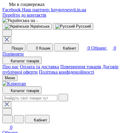
Ми в соцмережах
Facebook
Наш партнер: knygovsesvit.in.ua
Перейти до контактів
ua
Українська
Русский
0
Обране
0
Пошук
0
Кошик
Кабінет
Порівняти
Каталог товарів
Про нас
Оплата та доставка
Повернення товарів
Договір
публічної оферти
Політика конфіденційності
Меню
Каталог товарів
Кабінет
0
Обране