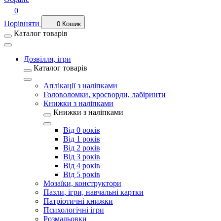
0
Порівняти
0
Кошик
Каталог товарів
Дозвілля, ігри
Каталог товарів
Аплікації з наліпками
Головоломки, кросворди, лабіринти
Книжки з наліпками
Книжки з наліпками
Від 0 років
Від 1 років
Від 2 років
Від 3 років
Від 4 років
Від 5 років
Мозаїки, конструктори
Пазли, ігри, навчальні картки
Патріотичні книжки
Психологічні ігри
Розмальовки