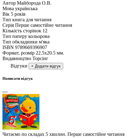
Автор
Майборода О.В.
Мова
українська
Вік
5 років
Тип
книга для читання
Серія
Перше самостійне читання
Кількість сторінок
12
Тип паперу
кольорова
Тип обкладинки
м'яка
ISBN
9789669396907
Формат, розмір
22.5х20.5 мм.
Видавництво
Торсiнг
Відгуки
+ Додати відгук
Написати відгук
Читаємо по складах 5 хвилин. Перше самостійне читання