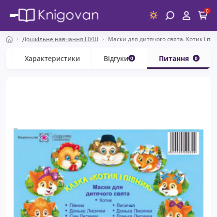
0
Дошкільне навчання НУШ
Маски для дитячого свята. Котик і пів
с
Характеристики
Відгуки
Питання
0
0