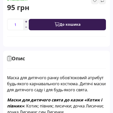
95 грн
До кошика
Опис
Маска для дитячого ранку обов'язковий атрибут
будь-якого карнавального костюма. Дитячі маски
для дитячого саду і для будь-якого свята.
Маски для дитячого свята до казки «Котик і
півник»
: Котик; півник; лисички; дочка Лисички;
дочка Лисички; син Лисички.