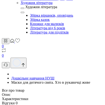
Художня література
Художня література
Збірка віршиків, оповідань
Збірка казок
Книжки для малюків
Література від 6 років
Література для підлітків
0
0
Дошкільне навчання НУШ
Маски для дитячого свята. Хто в рукавичці живе
Все про товар
Опис
Характеристики
Відгуки
0