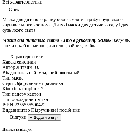
Всі характеристики
Опис
Маска для дитячого ранку обов'язковий атрибут будь-якого
карнавального костюма. Дитячі маски для дитячого саду і для
будь-якого свята.
Маски для дитячого свята «Хто в рукавичці живе»
: ведмідь,
вовчик, кабан, мишка, лисичка, зайчик, жабка.
Характеристики
Характеристики
Автор
Литвин Ю.
Вік
дошкольный, младший школьный
Тип
маска
Серія
Оформление праздника
Кількість сторінок
7
Тип паперу
картон
Тип обкладинки
м'яка
ISBN
2255555500422
Видавництво
Підручники і посібники
Відгуки
+ Додати відгук
Написати відгук