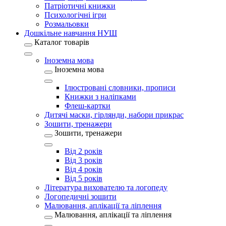
Патріотичні книжки
Психологічні ігри
Розмальовки
Дошкільне навчання НУШ
Каталог товарів
Іноземна мова
Іноземна мова
Ілюстровані словники, прописи
Книжки з наліпками
Флеш-картки
Дитячі маски, гірлянди, набори прикрас
Зошити, тренажери
Зошити, тренажери
Від 2 років
Від 3 років
Від 4 років
Від 5 років
Література вихователю та логопеду
Логопедичні зошити
Малювання, аплікації та ліплення
Малювання, аплікації та ліплення