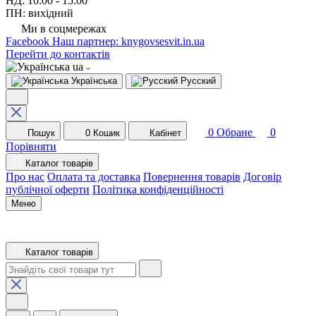
НД: 10:00 - 15:00
ПН: вихідний
Ми в соцмережах
Facebook
Наш партнер: knygovsesvit.in.ua
Перейти до контактів
ua
Українська
Русский
0
Обране
0
Пошук
0
Кошик
Кабінет
Порівняти
Каталог товарів
Про нас
Оплата та доставка
Повернення товарів
Договір
публічної оферти
Політика конфіденційності
Меню
Каталог товарів