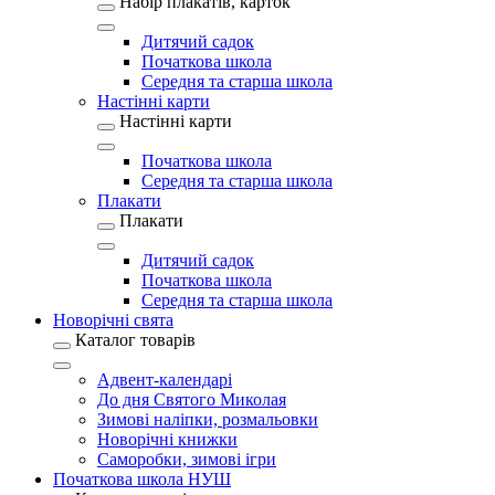
Набір плакатів, карток
Дитячий садок
Початкова школа
Середня та старша школа
Настінні карти
Настінні карти
Початкова школа
Середня та старша школа
Плакати
Плакати
Дитячий садок
Початкова школа
Середня та старша школа
Новорічні свята
Каталог товарів
Адвент-календарі
До дня Святого Миколая
Зимові наліпки, розмальовки
Новорічні книжки
Саморобки, зимові ігри
Початкова школа НУШ