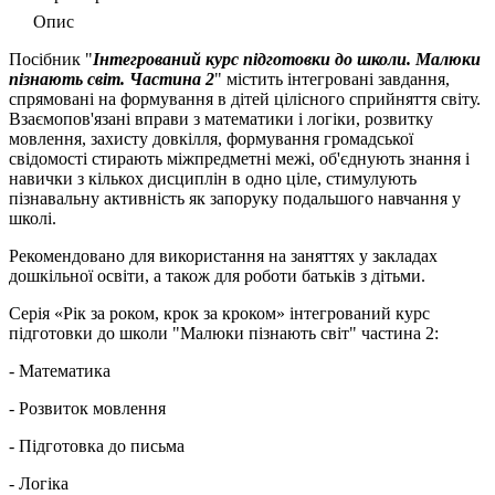
Опис
Посібник "
Інтегрований курс підготовки до школи. Малюки
пізнають світ. Частина 2
" мiстить інтегрованi завдання,
спрямованi на формування в дітей цілісного сприйняття світу.
Взаємопов'язанi вправи з математики і логiки, розвитку
мовлення, захисту довкiлля, формування громадської
свiдомості стирають мiжпредметнi межi, об'єднують знання і
навички з кiлькох дисциплiн в одно цiле, стимулують
пізнавальну активнiсть як запоруку подальшого навчання у
школі.
Рекомендовано для використання на заняттях у закладах
дошкiльної освіти, а також для роботи батьків з дітьми.
Серія «Рік за роком, крок за кроком» iнтегрований курс
підготовки до школи "Малюки пізнають світ" частина 2:
- Математика
- Розвиток мовлення
- Підготовка до письма
- Логіка