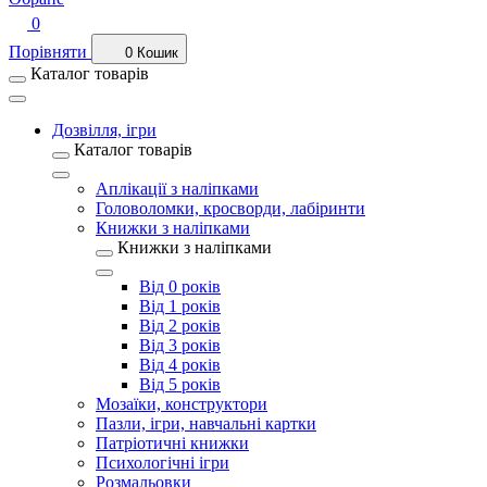
0
Порівняти
0
Кошик
Каталог товарів
Дозвілля, ігри
Каталог товарів
Аплікації з наліпками
Головоломки, кросворди, лабіринти
Книжки з наліпками
Книжки з наліпками
Від 0 років
Від 1 років
Від 2 років
Від 3 років
Від 4 років
Від 5 років
Мозаїки, конструктори
Пазли, ігри, навчальні картки
Патріотичні книжки
Психологічні ігри
Розмальовки