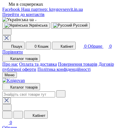
Ми в соцмережах
Facebook
Наш партнер: knygovsesvit.in.ua
Перейти до контактів
ua
Українська
Русский
0
Обране
0
Пошук
0
Кошик
Кабінет
Порівняти
Каталог товарів
Про нас
Оплата та доставка
Повернення товарів
Договір
публічної оферти
Політика конфіденційності
Меню
Каталог товарів
Кабінет
0
Обране