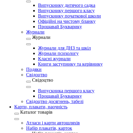
Випускнику дитячого садка
Випускнику першого класу
Випускнику початкової школи
Офіційні на чистому бланку
Прощавай Букварику
Журнали
Журнали
Журнали для ДНЗ та шкіл
Журнали психологу
Класні журнали
Книги заступнику та керівнику
Подяки
Свідоцтво
Свідоцтво
Випускника першого класу
Прощавай Букварику
Свідоцтво досягнень, табелі
Карти, плакати, наочність
Каталог товарів
Атласи і карти автошляхів
Набір плакатів, карток