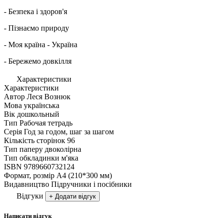
- Безпека і здоров'я
- Пізнаємо природу
- Моя країна - Україна
- Бережемо довкілля
Характеристики
Характеристики
Автор
Леся Вознюк
Мова
українська
Вік
дошкольный
Тип
Рабочая тетрадь
Серія
Год за годом, шаг за шагом
Кількість сторінок
96
Тип паперу
двоколірна
Тип обкладинки
м'яка
ISBN
9789660732124
Формат, розмір
А4 (210*300 мм)
Видавництво
Підручники і посібники
Відгуки
+ Додати відгук
Написати відгук