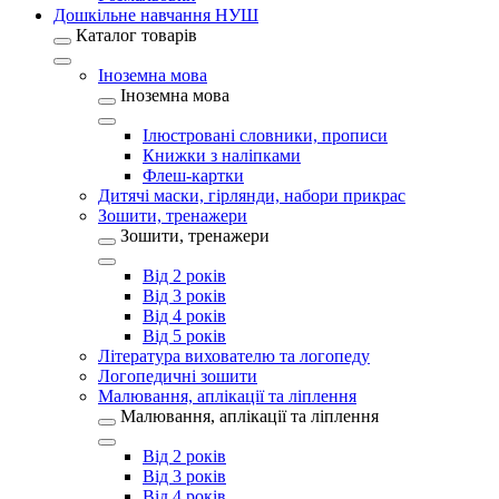
Дошкільне навчання НУШ
Каталог товарів
Іноземна мова
Іноземна мова
Ілюстровані словники, прописи
Книжки з наліпками
Флеш-картки
Дитячі маски, гірлянди, набори прикрас
Зошити, тренажери
Зошити, тренажери
Від 2 років
Від 3 років
Від 4 років
Від 5 років
Література вихователю та логопеду
Логопедичні зошити
Малювання, аплікації та ліплення
Малювання, аплікації та ліплення
Від 2 років
Від 3 років
Від 4 років