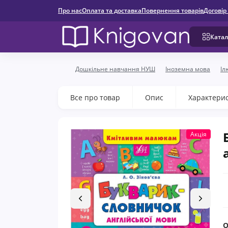
Про нас
Оплата та доставка
Повернення товарів
Договір
Катал
Дошкільне навчання НУШ
Іноземна мова
Іл
Все про товар
Опис
Характери
Акція
О