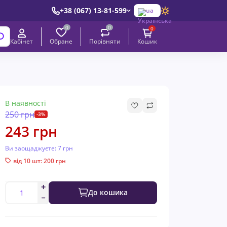
+38 (067) 13-81-599
ua
0
0
0
Обране
Порівняти
Кабінет
Кошик
В наявності
250 грн
-3%
243 грн
Ви заощаджуєте:
7 грн
від 10 шт: 200 грн
До кошика