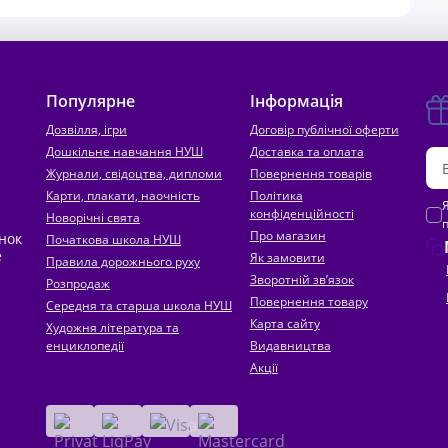
Популярне
Інформація
Дозвілля, ігри
Договір публічної оферти
Дошкільне навчання НУШ
Доставка та оплата
Журнали, свідоцтва, дипломи
Повернення товарів
Карти, плакати, наочність
Політика
конфіденційності
Новорічні свята
Про магазин
инок
Початкова школа НУШ
е
Як замовити
Правила дорожнього руху
Зворотній зв’язок
Розпродаж
Повернення товару
Середня та старша школа НУШ
Карта сайту
Художня література та
енциклопедії
Видавництва
Акції