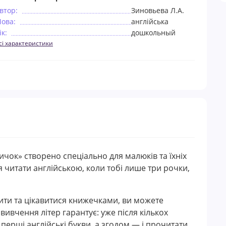
втор:
Зиновьева Л.А.
ова:
англійська
ік:
дошкольный
сі характеристики
чок» створено спеціально для малюків та їхніх
я читати англійською, коли тобі лише три рочки,
ити та цікавитися книжечками, ви можете
ивчення літер гарантує: уже після кількох
перші англійські букви, а згодом — і прочитати