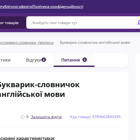
 публічної оферти
Політика конфіденційності
ог товарів
юстровані словники, прописи
Букварик-словничок англійської мови
стики
Відгуки
Питання
0
0
Букварик-словничок
англійської мови
0
Залишити відгук
Код товару: 9789662844399
сновні характеристики: