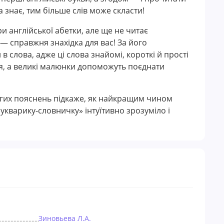
а знає, тим більше слів може скласти!
и англійської абетки, але ще не читає
— справжня знахідка для вас! За його
 слова, адже ці слова знайомі, короткі й прості
я, а великі малюнки допоможуть поєднати
довгих пояснень підкаже, як найкращим чином
укварику-словничку» інтуїтивно зрозуміло і
Зиновьева Л.А.