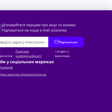
Дізнавайтеся першим про акції та знижки
Підпишіться на нашу e-mail розсилку
Підпишіться
Я
Політика
і згоден з
прочитав
конфіденційності
вимогами
Ми у соціальних мережах
Facebook
Наш партнер: knygovsesvit.in.ua