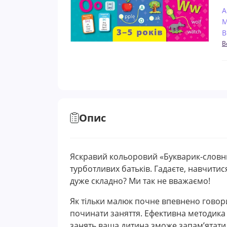
А
М
В
В
Опис
Яскравий кольоровий «Букварик-словни
турботливих батьків. Гадаєте, навчитис
дуже складно? Ми так не вважаємо!
Як тільки малюк почне впевнено говор
починати заняття. Ефективна методика в
занять ваша дитина зможе запам’ятати 