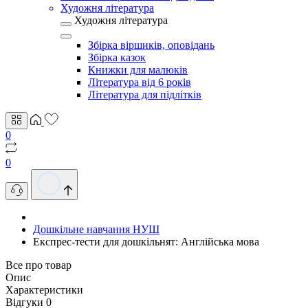
Художня література
Художня література
Збірка віршиків, оповідань
Збірка казок
Книжки для малюків
Література від 6 років
Література для підлітків
0
0
Дошкільне навчання НУШ
Експрес-тести для дошкільнят: Англійська мова
Все про товар
Опис
Характеристики
Відгуки
0