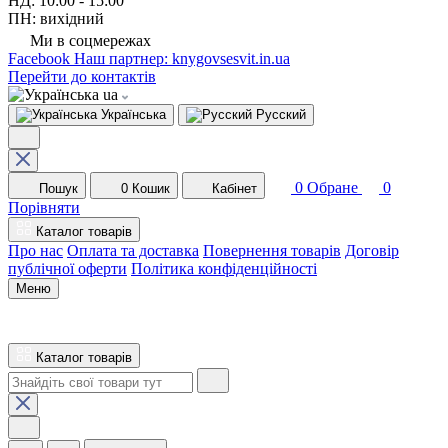
НД: 10:00 - 15:00
ПН: вихідний
Ми в соцмережах
Facebook
Наш партнер: knygovsesvit.in.ua
Перейти до контактів
ua
Українська
Русский
0
Обране
0
Пошук
0
Кошик
Кабінет
Порівняти
Каталог товарів
Про нас
Оплата та доставка
Повернення товарів
Договір
публічної оферти
Політика конфіденційності
Меню
Каталог товарів