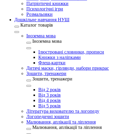
Патріотичні книжки
Психологічні ігри
Розмальовки
Дошкільне навчання НУШ
Каталог товарів
Іноземна мова
Іноземна мова
Ілюстровані словники, прописи
Книжки з наліпками
Флеш-картки
Дитячі маски, гірлянди, набори прикрас
Зошити, тренажери
Зошити, тренажери
Від 2 років
Від 3 років
Від 4 років
Від 5 років
Література вихователю та логопеду
Логопедичні зошити
Малювання, аплікації та ліплення
Малювання, аплікації та ліплення