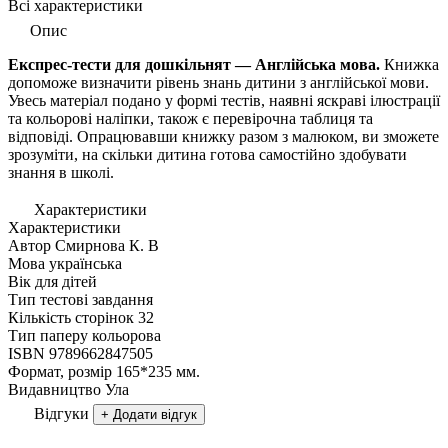
Всі характеристики
Опис
Експрес-тести для дошкільнят — Англійська мова.
Книжка
допоможе визначити рівень знань дитини з англійської мови.
Увесь матеріал подано у формі тестів, наявні яскраві ілюстрації
та кольорові наліпки, також є перевірочна таблиця та
відповіді. Опрацювавши книжку разом з малюком, ви зможете
зрозуміти, на скільки дитина готова самостійно здобувати
знання в школі.
Характеристики
Характеристики
Автор
Смирнова К. В
Мова
українська
Вік
для дiтей
Тип
тестові завдання
Кількість сторінок
32
Тип паперу
кольорова
ISBN
9789662847505
Формат, розмір
165*235 мм.
Видавництво
Ула
Відгуки
+ Додати відгук