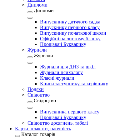
Дипломи
Дипломи
Випускнику дитячого садка
Випускнику першого класу
Випускнику початкової школи
Офіційні на чистому бланку
Прощавай Букварику
Журнали
Журнали
Журнали для ДНЗ та шкіл
Журнали психологу
Класні журнали
Книги заступнику та керівнику
Подяки
Свідоцтво
Свідоцтво
Випускника першого класу
Прощавай Букварику
Свідоцтво досягнень, табелі
Карти, плакати, наочність
Каталог товарів